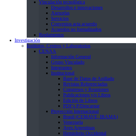
Vinculación tecnológica
Desarrollos e innovaciones
Asesorías
Servicios
Convenios acta acuerdo
Acuerdos no formalizados
Reglamentos
Investigación
Institutos, Centros y Laboratorios
CENAA
Información General
Grupo Vinculado
Integrantes
Institucional
Base de Datos de Anillado
Revistas Referenciadas
Congresos y Reuniones
Publicaciones y/o Libros
Edición de Libros
PDF's P/Descargar
Proyección Internacional
Brasil (CEMAVE, IBAMA)
Venezuela
Aves Argentinas
Hemisferio Occidental