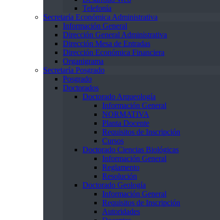
Telefonía
Secretaría Económica Administrativa
Información General
Dirección General Administrativa
Dirección Mesa de Entradas
Dirección Económica Financiera
Organigrama
Secretaría Posgrado
Posgrado
Doctorados
Doctorado Arqueología
Información General
NORMATIVA
Planta Docente
Requisitos de Inscripción
Cursos
Doctorado Ciencias Biológicas
Información General
Reglamento
Resolución
Doctorado Geología
Información General
Requisitos de Inscripción
Autoridades