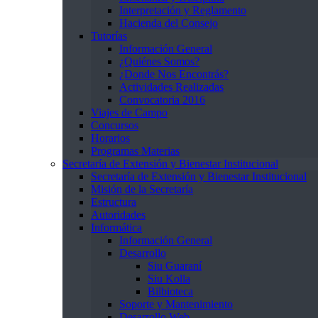
Interpretación y Reglamento
Hacienda del Consejo
Tutorías
Información General
¿Quiénes Somos?
¿Donde Nos Encontrás?
Actividades Realizadas
Convocatoria 2016
Viajes de Campo
Concursos
Horarios
Programas Materias
Secretaría de Extensión y Bienestar Institucional
Secretaría de Extensión y Bienestar Institucional
Misión de la Secretaría
Estructura
Autoridades
Informática
Información General
Desarrollo
Siu Guaraní
Siu Kolla
Bilbioteca
Soporte y Mantenimiento
Desarrollo Web