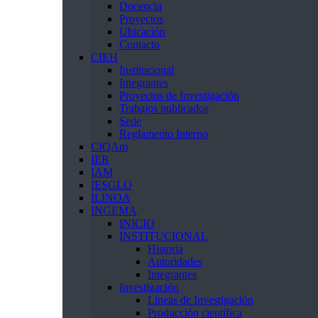
Docencia
Proyectos
Ubicación
Contacto
CIEH
Institucional
Integrantes
Proyectos de Investigación
Trabajos publicados
Sede
Reglamento Interno
CIQAm
IER
IAM
IESGLO
ILINOA
INGEMA
INICIO
INSTITUCIONAL
Historia
Autoridades
Integrantes
Investigación
Líneas de Investigación
Producción científica