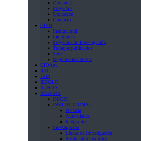
Docencia
Proyectos
Ubicación
Contacto
CIEH
Institucional
Integrantes
Proyectos de Investigación
Trabajos publicados
Sede
Reglamento Interno
CIQAm
IER
IAM
IESGLO
ILINOA
INGEMA
INICIO
INSTITUCIONAL
Historia
Autoridades
Integrantes
Investigación
Líneas de Investigación
Producción científica