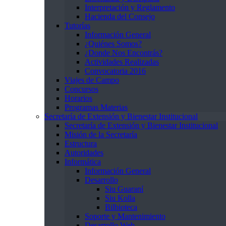
Interpretación y Reglamento
Hacienda del Consejo
Tutorías
Información General
¿Quiénes Somos?
¿Donde Nos Encontrás?
Actividades Realizadas
Convocatoria 2016
Viajes de Campo
Concursos
Horarios
Programas Materias
Secretaría de Extensión y Bienestar Institucional
Secretaría de Extensión y Bienestar Institucional
Misión de la Secretaría
Estructura
Autoridades
Informática
Información General
Desarrollo
Siu Guaraní
Siu Kolla
Bilbioteca
Soporte y Mantenimiento
Desarrollo Web