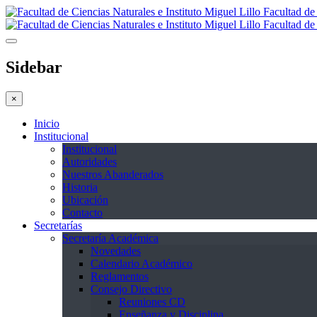
Facultad de 
Facultad de 
Sidebar
×
Inicio
Institucional
Institucional
Autoridades
Nuestros Abanderados
Historia
Ubicación
Contacto
Secretarías
Secretaría Académica
Novedades
Calendario Académico
Reglamentos
Consejo Directivo
Reuniones CD
Enseñanza y Disciplina