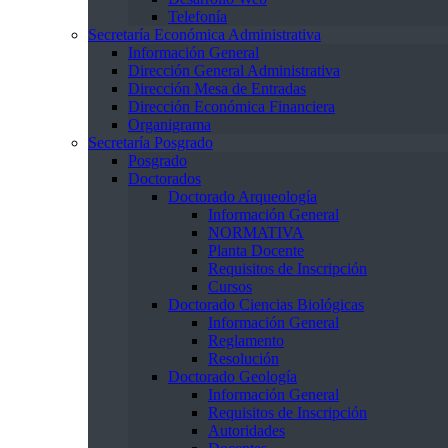
Telefonía
Secretaría Económica Administrativa
Información General
Dirección General Administrativa
Dirección Mesa de Entradas
Dirección Económica Financiera
Organigrama
Secretaría Posgrado
Posgrado
Doctorados
Doctorado Arqueología
Información General
NORMATIVA
Planta Docente
Requisitos de Inscripción
Cursos
Doctorado Ciencias Biológicas
Información General
Reglamento
Resolución
Doctorado Geología
Información General
Requisitos de Inscripción
Autoridades