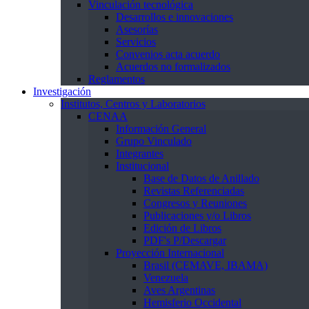
Vinculación tecnológica
Desarrollos e innovaciones
Asesorías
Servicios
Convenios acta acuerdo
Acuerdos no formalizados
Reglamentos
Investigación
Institutos, Centros y Laboratorios
CENAA
Información General
Grupo Vinculado
Integrantes
Institucional
Base de Datos de Anillado
Revistas Referenciadas
Congresos y Reuniones
Publicaciones y/o Libros
Edición de Libros
PDF's P/Descargar
Proyección Internacional
Brasil (CEMAVE, IBAMA)
Venezuela
Aves Argentinas
Hemisferio Occidental