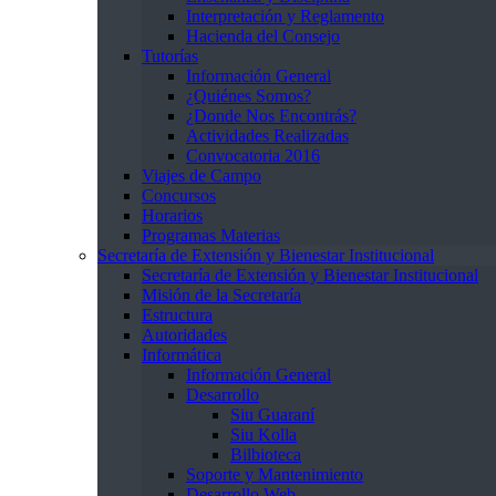
Interpretación y Reglamento
Hacienda del Consejo
Tutorías
Información General
¿Quiénes Somos?
¿Donde Nos Encontrás?
Actividades Realizadas
Convocatoria 2016
Viajes de Campo
Concursos
Horarios
Programas Materias
Secretaría de Extensión y Bienestar Institucional
Secretaría de Extensión y Bienestar Institucional
Misión de la Secretaría
Estructura
Autoridades
Informática
Información General
Desarrollo
Siu Guaraní
Siu Kolla
Bilbioteca
Soporte y Mantenimiento
Desarrollo Web