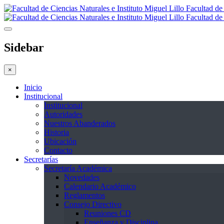
Facultad de 
Facultad de 
Sidebar
×
Inicio
Institucional
Institucional
Autoridades
Nuestros Abanderados
Historia
Ubicación
Contacto
Secretarías
Secretaría Académica
Novedades
Calendario Académico
Reglamentos
Consejo Directivo
Reuniones CD
Enseñanza y Disciplina