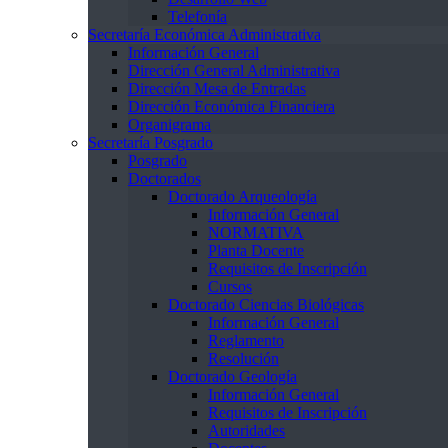
Telefonía
Secretaría Económica Administrativa
Información General
Dirección General Administrativa
Dirección Mesa de Entradas
Dirección Económica Financiera
Organigrama
Secretaría Posgrado
Posgrado
Doctorados
Doctorado Arqueología
Información General
NORMATIVA
Planta Docente
Requisitos de Inscripción
Cursos
Doctorado Ciencias Biológicas
Información General
Reglamento
Resolución
Doctorado Geología
Información General
Requisitos de Inscripción
Autoridades