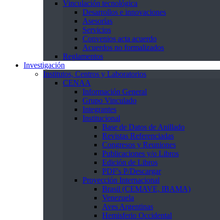
Vinculación tecnológica
Desarrollos e innovaciones
Asesorías
Servicios
Convenios acta acuerdo
Acuerdos no formalizados
Reglamentos
Investigación
Institutos, Centros y Laboratorios
CENAA
Información General
Grupo Vinculado
Integrantes
Institucional
Base de Datos de Anillado
Revistas Referenciadas
Congresos y Reuniones
Publicaciones y/o Libros
Edición de Libros
PDF's P/Descargar
Proyección Internacional
Brasil (CEMAVE, IBAMA)
Venezuela
Aves Argentinas
Hemisferio Occidental